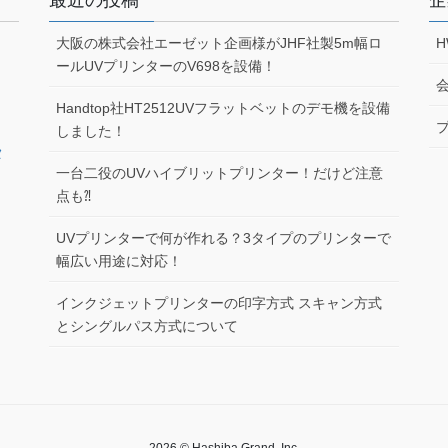
大阪の株式会社エーゼット企画様がJHF社製5m幅ロ
ールUVプリンターのV698を設備！
Handtop社HT2512UVフラットベットのデモ機を設備
しました！
タ
一台二役のUVハイブリットプリンター！だけど注意
点も⁈
UVプリンターで何が作れる？3タイプのプリンターで
幅広い用途に対応！
インクジェットプリンターの印字方式 スキャン方式
とシングルパス方式について
2026 © Hashiba Grand, Inc.