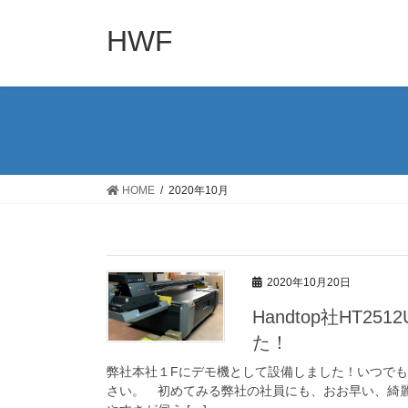
コ
ナ
ン
ビ
HWF
テ
ゲ
ン
ー
ツ
シ
へ
ョ
ス
ン
キ
に
ッ
移
HOME
2020年10月
プ
動
2020年10月20日
Handtop社HT
た！
弊社本社１Fにデモ機として設備しました！いつで
さい。 初めてみる弊社の社員にも、おお早い、綺