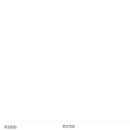
HT3200UV HR8
HT3116UV
R3700
R3300